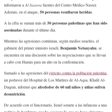
informaron a
Al Jazeera
fuentes del Centro Médico Nasser.
50 personas resultaron heridas
Además, en el ataque,
.
50 personas palestinas que han sido
A la cifra se suman más de
asesinadas
durante el último día.
Mientras las agresiones continúan, según medios israelíes, el
Benjamin Netanyahu
gabinete del primer ministro israelí,
, se
encuentra en una discusión sobre las negociaciones que se llevan
a cabo con Hamás para un alto en la confrontación.
Sumado a las agresiones del
ejército contra la población palestina,
un portavoz del Hospital de Los Mártires de Al-Aqsa, Khalil Al-
alrededor de 60 mil niños y niñas sufren
Daqran, informó que
desnutrición
.
De acuerdo con el funcionario, Israel somete a las infancias a una
política de hambruna que ha ocasionado que no haya alimentos