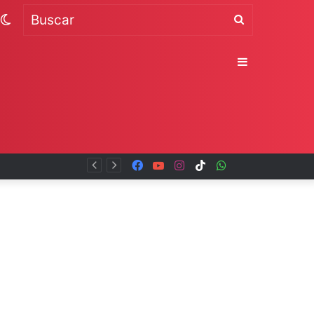
Switch
Buscar
skin
Sidebar
Facebook
YouTube
Instagram
TikTok
WhatsApp
x