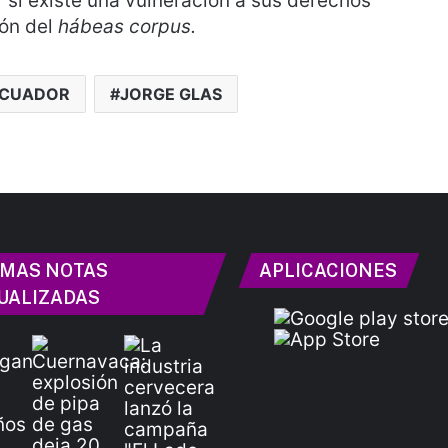
r si existe una vulneración a sus derechos
ón del
hábeas corpus.
CUADOR
JORGE GLAS
IMAS NOTAS
APLICACIONES
UALIZADAS