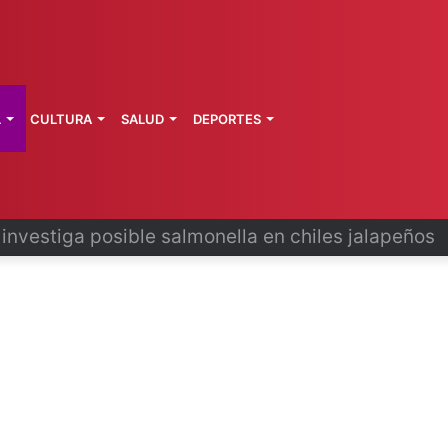
L
CULTURA
SALUD
DEPORTES
 la última ruta de Kimberly Moya