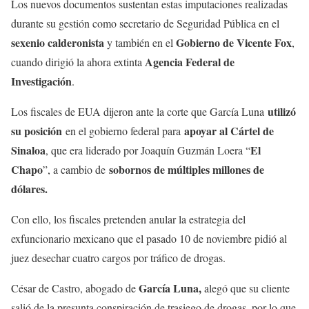
Los nuevos documentos sustentan estas imputaciones realizadas
durante su gestión como secretario de Seguridad Pública en el
sexenio calderonista
Gobierno de Vicente Fox
y también en el
,
Agencia Federal de
cuando dirigió la ahora extinta
Investigación
.
utilizó
Los fiscales de EUA dijeron ante la corte que García Luna
su posición
apoyar al Cártel de
en el gobierno federal para
Sinaloa
El
, que era liderado por Joaquín Guzmán Loera “
Chapo
sobornos de múltiples millones de
”, a cambio de
dólares.
Con ello, los fiscales pretenden anular la estrategia del
exfuncionario mexicano que el pasado 10 de noviembre pidió al
juez desechar cuatro cargos por tráfico de drogas.
García Luna,
César de Castro, abogado de
alegó que su cliente
salió de la presunta conspiración de trasiego de drogas, por lo que