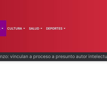
L
CULTURA
SALUD
DEPORTES
primeros técnicos ferroviarios del Conalep