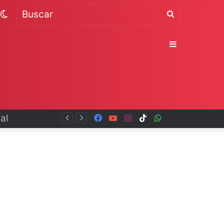
Switch
Buscar
skin
Sidebar
Facebook
YouTube
Instagram
TikTok
WhatsApp
x