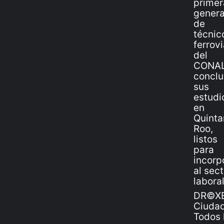
DR©XE
Ciudad
Todos 