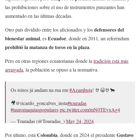
las prohibiciones sobre el uso de instrumentos punzantes han
aumentado en las últimas décadas.
defensores del
Otro país dividido entre los aficionados y los
bienestar animal
Ecuador
, es
, donde en 2011, un referéndum
prohibió la matanza de toros en la plaza
.
Pero en otras regiones ecuatorianas donde la
tradición está más
arraigada
, la población se opuso a la normativa.
Os toiros já andam na rua em
#Azambuja
! 🤘😀🤘🐂
🎥@ricardo_goncalves_insta
#touradas
#tauromaquiaspopulares
pic.twitter.com/mN0TEyxAg4
— Touradas (@Touradas_)
May 24, 2024
Colombia
Gustavo
Por último, está
, donde en 2024 el presidente