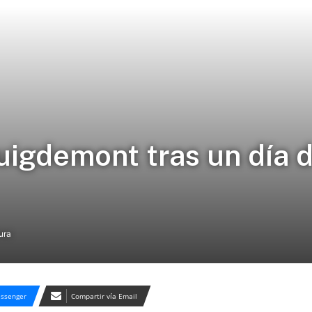
uigdemont tras un día 
ura
ssenger
Compartir vía Email