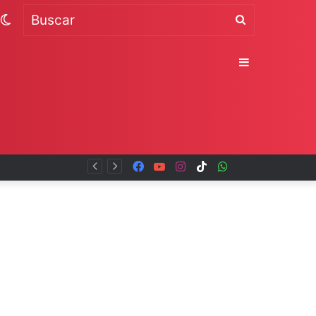
Switch
Buscar
skin
Sidebar
al
Facebook
YouTube
Instagram
TikTok
WhatsApp
x