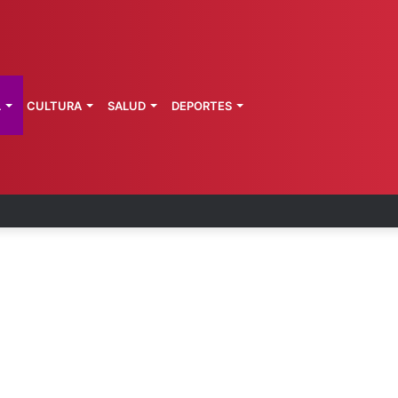
L
CULTURA
SALUD
DEPORTES
zo: vinculan a proceso a presunto autor intelectu