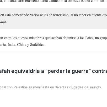
ia, el mandatario brasileño había calificado la ofensiva israelí como un 
én está cometiendo varios actos de terrorismo, al no tener en cuenta que 
,
dijo.
ran entre los nuevos miembros que acaban de unirse a los Brics, un gru
Rusia, India, China y Sudáfrica.