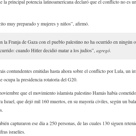
e la principal potencia latinoamericana declaró que el conflicto no es u
rcito muy preparado y mujeres y niños”, afirmó.
n la Franja de Gaza con el pueblo palestino no ha ocurrido en ningún 
ocurrido: cuando Hitler decidió matar a los judíos”,
agregó.
más contundentes emitidas hasta ahora sobre el conflicto por Lula, un i
ue ocupa la presidencia rotatoria del G20.
noviembre que el movimiento islamista palestino Hamás había cometido 
ra Israel, que dejó mil 160 muertos, en su mayoría civiles, según un ba
s.
bién capturaron ese día a 250 personas, de las cuales 130 siguen reten
ras israelíes.