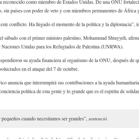
ea reconocido como miembro de Estados Unidas. De una ONU fortaleci
o, sin países con poder de veto y con miembros permanentes de África
este conflicto. Ha llegado el momento de la política y la diplomacia”, in
 el sábado con el primer ministro palestino, Mohammad Shtayyeh, afirm
de Naciones Unidas para los Refugiados de Palestina (UNRWA).
suspendieron su ayuda financiera al organismo de la ONU, después de qu
volucrados en el ataque del 7 de octubre.
co anuncia que interrumpirá sus contribuciones a la ayuda humanitaria 
onciencia política de esta gente y lo grande que es el espíritu de solida
r pequeños cuando necesitamos ser grandes”,
sentenció.