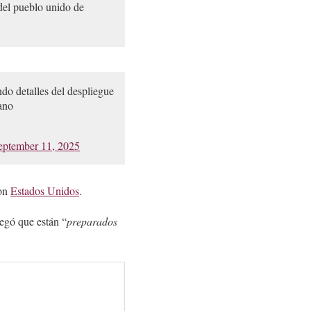
 del pueblo unido de
do detalles del despliegue
ano
eptember 11, 2025
con
Estados Unidos
.
regó que están “
preparados