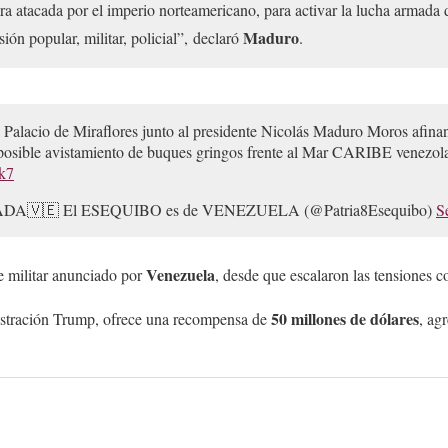
era atacada por el imperio norteamericano, para activar la lucha armada
Maduro
ión popular, militar, policial”, declaró
.
Palacio de Miraflores junto al presidente Nicolás Maduro Moros afinan
 posible avistamiento de buques gringos frente al Mar CARIBE venezol
Jk7
A🇻🇪 El ESEQUIBO es de VENEZUELA (@Patria8Esequibo)
S
Venezuela
e militar anunciado por
, desde que escalaron las tensiones 
50 millones de dólares
istración Trump, ofrece una recompensa de
, ag