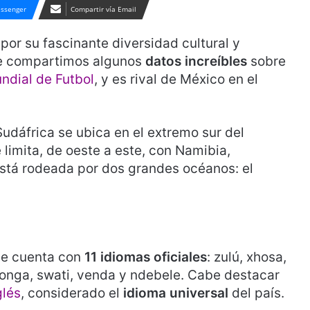
ssenger
Compartir vía Email
por su fascinante diversidad cultural y
 te compartimos algunos
datos increíbles
sobre
dial de Futbol
, y es rival de México en el
Sudáfrica se ubica en el extremo sur del
 limita, de oeste a este, con Namibia,
tá rodeada por dos grandes océanos: el
ue cuenta con
11 idiomas oficiales
: zulú, xhosa,
tsonga, swati, venda y ndebele. Cabe destacar
glés
, considerado el
idioma universal
del país.