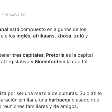
 REDE SOCIALES
ona
l está compuesto en algunos de los
re ellos
inglés, afrikáans, xhosa, zulú
y
tener
tres capitales
:
Pretoria
es la
capital
tal legislativa y
Bloemfontein
la capital
za por ser una mezcla de culturas. Su platillo
paración similar a una
barbacoa
o asado que
s reuniones familiares y de amigos.