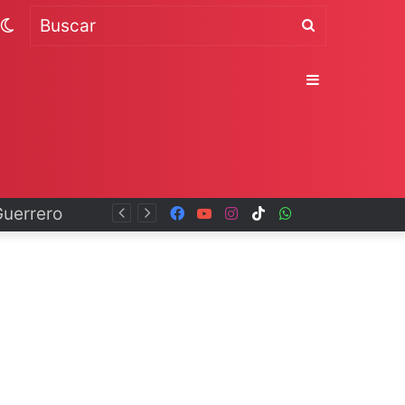
Switch
Buscar
skin
Sidebar
Facebook
YouTube
Instagram
TikTok
WhatsApp
x