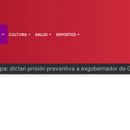
L
CULTURA
SALUD
DEPORTES
o se disculpa tras polémico plan de FIFA