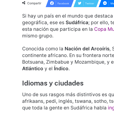
Compartir
Facebook
Twitter
Me
Si hay un país en el mundo que destaca 
geográfica, ese es
Sudáfrica
; por ello,
esta nación que participa en la
Copa Mun
mismo grupo.
Conocida como la
Nación del Arcoíris
, 
continente africano. En su frontera norte
Botsuana, Zimbabue y Mozambique, y es
Atlántico
y el
Índico
.
Idiomas y ciudades
Uno de sus rasgos más distintivos es q
afrikaans, pedi, inglés, tswana, sotho, 
que toda la gente en Sudáfrica habla
in