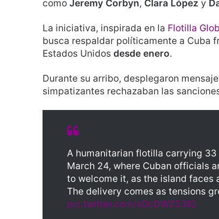
como
Jeremy Corbyn
,
Clara López
y
Da
La iniciativa, inspirada en la
Flotilla Gl
busca respaldar políticamente a Cuba f
Estados Unidos
desde enero
.
Durante su arribo, desplegaron mensaje
simpatizantes rechazaban las sanciones
A humanitarian flotilla carrying 33
March 24, where Cuban officials a
to welcome it, as the island faces
The delivery comes as tensions 
pic.twitter.com/xGcDW253IQ