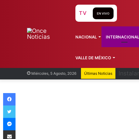
TV
EN VIVO
NACIONAL
INTERNACIONA
VALLE DE MÉXICO
Repatr
Miércoles, 5 Agosto, 2026
Últimas Noticias
Facebook
Twitter
Messenger
Compartir vía Email