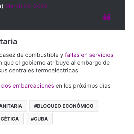
a)
March 24, 2026
taria
casez de combustible y
fallas en servicios
n que el gobierno atribuye al embargo de
sus centrales termoeléctricas.
s dos embarcaciones
en los próximos días
ANITARIA
BLOQUEO ECONÓMICO
RGÉTICA
CUBA