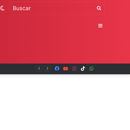
Switch
Buscar
skin
Sidebar
Facebook
YouTube
Instagram
TikTok
WhatsApp
x