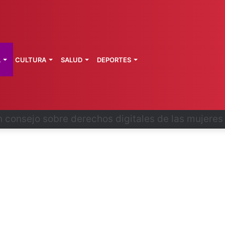
L
CULTURA
SALUD
DEPORTES
iarán tres piezas arqueológicas desde EUA