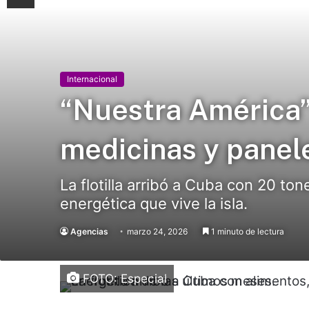
Internacional
“Nuestra América”
medicinas y panel
La flotilla arribó a Cuba con 20 ton
energética que vive la isla.
Agencias
marzo 24, 2026
1 minuto de lectura
FOTO: Especial