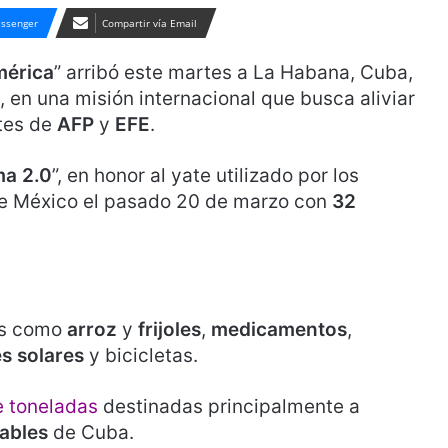
ssenger
Compartir vía Email
mérica
” arribó este martes a La Habana, Cuba,
 en una misión internacional que busca aliviar
rtes de
AFP
y
EFE
.
a 2.0
”, en honor al yate utilizado por los
sde México el pasado 20 de marzo con
32
os como
arroz
y
frijoles
,
medicamentos
,
s solares
y bicicletas.
de toneladas
destinadas principalmente a
ables
de Cuba.