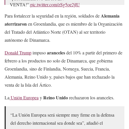
VENTA!”.
pic.twitter.com/zSg5oe2jlU
— XAVIER (@xavigonzafwga)
January 17, 2026
Alemania
Para fortalecer la seguridad en la región, soldados de
aterrizaron
en Groenlandia, que es miembro de la Organización
del Tratado del Atlántico Norte (OTAN) al ser territorio
autónomo de Dinamarca.
aranceles
Donald Trump
impuso
del 10% a partir del primero de
febrero a los productos no solo de Dinamarca, que gobierna
Groenlandia, sino de Finlandia, Noruega, Suecia, Francia,
Alemania, Reino Unido y, países bajos que han rechazado la
venta de la Isla del Ártico.
Reino Unido
La
Unión Europea
y
rechazaron los aranceles.
“La Unión Europea será siempre muy firme en la defensa
del derecho internacional sea donde sea”, añadió el