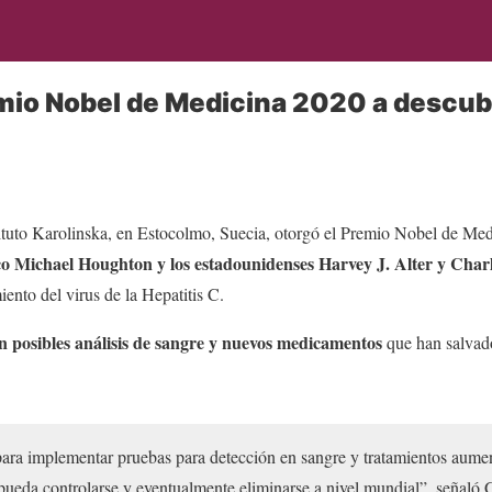
mio Nobel de Medicina 2020 a descubr
tuto Karolinska, en Estocolmo, Suecia, otorgó el Premio Nobel de Medi
co Michael Houghton y los estadounidenses Harvey J. Alter y Charl
ento del virus de la Hepatitis C.
n posibles análisis de sangre y nuevos medicamentos
que han salvado
para implementar pruebas para detección en sangre y tratamientos aume
C pueda controlarse y eventualmente eliminarse a nivel mundial”, señaló 