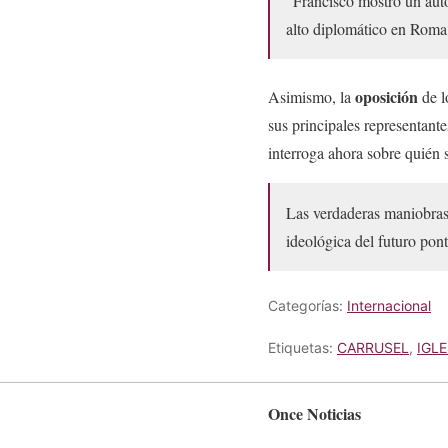
“Francisco mostró un auto
alto diplomático en Roma
oposición
Asimismo, la
de l
sus principales representante
interroga ahora sobre quién 
Las verdaderas maniobras 
ideológica del futuro pon
Categorías:
Internacional
Etiquetas:
CARRUSEL
,
IGL
Once Noticias