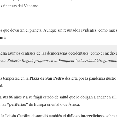
s finanzas del Vaticano.
os que devastan el planeta. Aunque sin resultados evidentes, como mues
ania
.
glesia asuntos centrales de las democracias occidentales, como el medio 
nte Roberto Regoli, profesor en la Pontificia Universidad Gregoriana
Plaza de San Pedro
la tempestad en la
desierta por la pandemia ilustr
l.
a sus 86 años y a su frágil estado de salud que lo obligan a andar en sil
“periferias”
n las
de Europa oriental o de África.
diálogo interreligioso,
 la Iglesia Católica desarrolló también el
sobre 