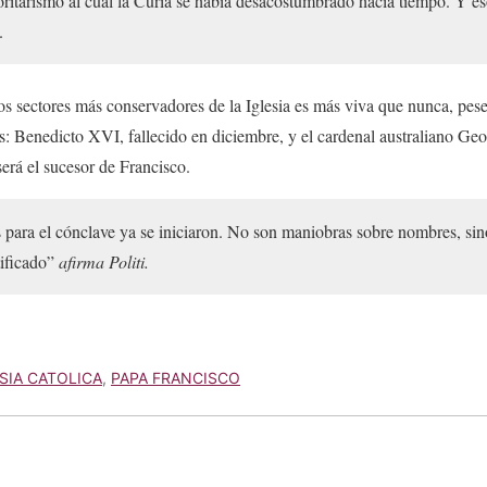
ritarismo al cual la Curia se había desacostumbrado hacía tiempo. Y eso
.
os sectores más conservadores de la Iglesia es más viva que nunca, pese
s: Benedicto XVI, fallecido en diciembre, y el cardenal australiano Geor
será el sucesor de Francisco.
para el cónclave ya se iniciaron. No son maniobras sobre nombres, sin
tificado”
afirma Politi.
ESIA CATOLICA
,
PAPA FRANCISCO