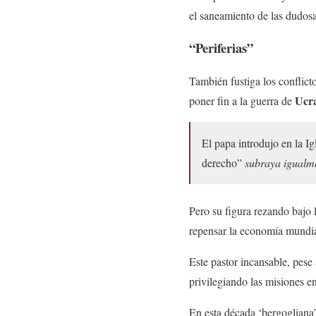
el saneamiento de las dudosa
“Periferias”
También fustiga los conflict
Ucr
poner fin a la guerra de
El papa introdujo en la I
derecho”
subraya igualme
Pero su figura rezando bajo 
repensar la economía mundia
Este pastor incansable, pese 
privilegiando las misiones e
En esta década ‘bergogliana’