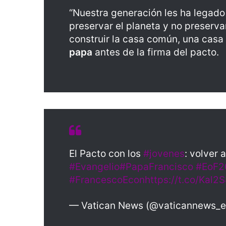
“Nuestra generación les ha legado
preservar el planeta y no preserv
construir la casa común, una casa 
papa
antes de la firma del pacto.
El Pacto con los
#jovenes
: volver 
#Evangelio
#PapaFrancisco
#EoF2
#FrancescoEcon
https://t.co/Kal2
— Vatican News (@vaticannews_