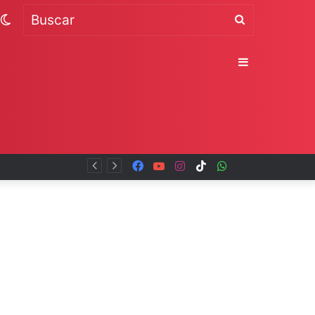
Switch
Buscar
skin
Sidebar
Facebook
YouTube
Instagram
TikTok
WhatsApp
x