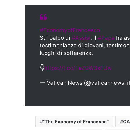
#EconomyofFrancesco
Sul palco di
#Assisi
, il
#Papa
ha ass
testimonianze di giovani, testimoni
luoghi di sofferenza.
👇
https://t.co/TaZ9W3xFUw
— Vatican News (@vaticannews_i
"The Economy of Francesco"
CA