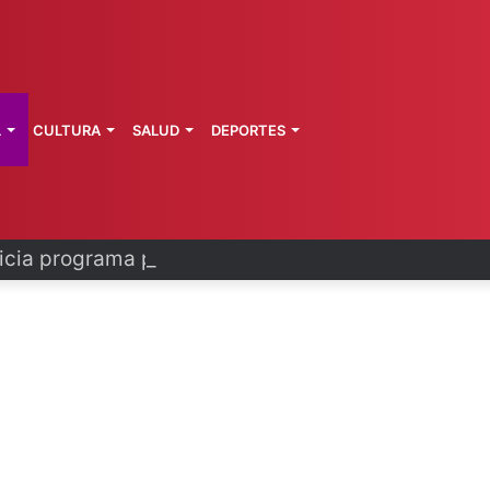
L
CULTURA
SALUD
DEPORTES
cia programa para prevenir despojos