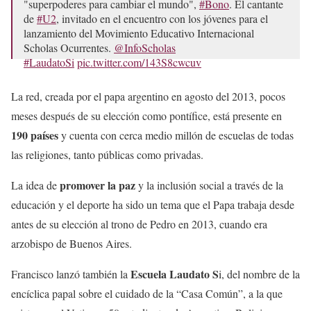
"superpoderes para cambiar el mundo",
#Bono
. El cantante
de
#U2
, invitado en el encuentro con los jóvenes para el
lanzamiento del Movimiento Educativo Internacional
Scholas Ocurrentes.
@InfoScholas
#LaudatoSi
pic.twitter.com/143S8cwcuv
— Vatican News (@vaticannews_es)
May 19, 2022
La red, creada por el papa argentino en agosto del 2013, pocos
meses después de su elección como pontífice, está presente en
190 países
y cuenta con cerca medio millón de escuelas de todas
las religiones, tanto públicas como privadas.
promover la paz
La idea de
y la inclusión social a través de la
educación y el deporte ha sido un tema que el Papa trabaja desde
antes de su elección al trono de Pedro en 2013, cuando era
arzobispo de Buenos Aires.
Escuela Laudato S
Francisco lanzó también la
i, del nombre de la
encíclica papal sobre el cuidado de la “Casa Común”, a la que