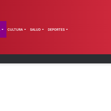
L
CULTURA
SALUD
DEPORTES
talece educación para reducir rezago