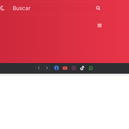
Switch
Buscar
skin
Sidebar
Facebook
YouTube
Instagram
TikTok
WhatsApp
x