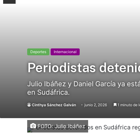
Deportes
Internacional
Periodistas deten
Julio Ibáñez y Daniel García ya e
en Sudáfrica.
Cinthya Sánchez Galván
junio 2, 2026
1 minuto de l
FOTO: Julio Ibáñez