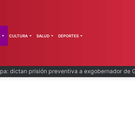
L
CULTURA
SALUD
DEPORTES
o se disculpa tras polémico plan de FIFA