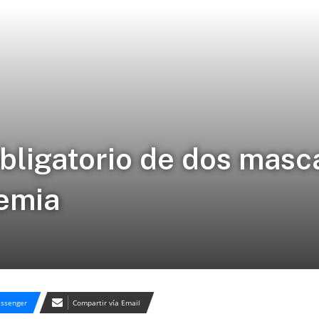
ligatorio de dos masca
emia
ssenger
Compartir vía Email