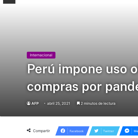
Internacional
Perú impone uso ob
compras por pand
AFP
abril 25, 2021
2 minutos de lectura
Compartir
Facebook
Twitter
Me