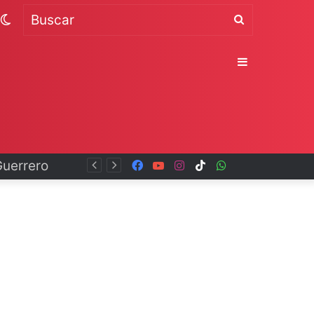
Switch
Buscar
skin
Sidebar
Facebook
YouTube
Instagram
TikTok
WhatsApp
x