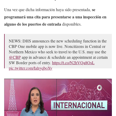
se
Una vez que dicha información haya sido presentada,
programará una cita para presentarse a una inspección en
alguno de los puertos de entrada
disponibles.
NEWS: DHS announces the new scheduling function in the
CBP One mobile app is now live. Noncitizens in Central or
Northern Mexico who seek to travel to the U.S. may use the
@CBP
app in advance & schedule an appointment at certain
SW Border ports of entry.
https://t.co/N2hVQa8OsL
pic.twitter.com/IalrgqboXy
— Homeland Security (@DHSgov)
January 12, 2023