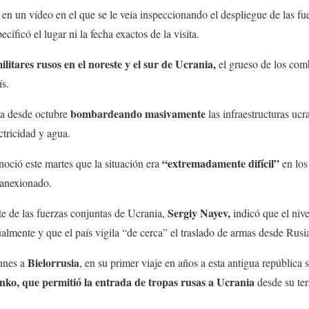
en un vídeo en el que se le veía inspeccionando el despliegue de las fue
ecificó el lugar ni la fecha exactos de la visita.
ilitares rusos en el noreste y el sur de Ucrania,
el grueso de los com
ís.
bombardeando masivamente
va desde octubre
las infraestructuras uc
ctricidad y agua.
“extremadamente difícil”
oció este martes que la situación era
en los 
 anexionado.
Sergiy Nayev,
e de las fuerzas conjuntas de Ucrania,
indicó que el niv
almente y que el país vigila “de cerca” el traslado de armas desde Rusi
Bielorrusia
lunes a
, en su primer viaje en años a esta antigua república 
ko, que permitió la entrada de tropas rusas a Ucrania
desde su terr