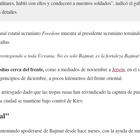
litares, habló con ellos y condecoró a nuestros soldados”, indicó el gab
 detalles.
nal estatal ucraniano
Freedom
muestra al presidente ucraniano tománd
allas.
 protegiendo a toda Ucrania. No es solo Bajmut, es la fortaleza Bajmut
itas cerca del frente,
como a mediados de noviembre a
Jersón
, en el s
 principios de diciembre, a pocos kilómetros del frente oriental.
 arriesgado dado que las tropas rusas han reivindicado la captura de pue
la ciudad se mantiene bajo control de Kiev.
tal”
intentando apoderarse de Bajmut desde hace meses, con la ayuda de me