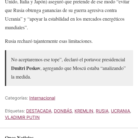
Unido, Italia y Japón) aseguró que pretende de ese modo “evitar
que Rusia obtenga ganancias de su guerra agresiva contra
Ucrania” y “apoyar la estabilidad en los mercados energéticos
mundiales”.
Rusia rechazó tajantemente esas limitaciones.
No aceptaremos ese tope”, declaró el portavoz presidencial
Dmitri Peskov
, agregando que Moscú estaba “analizando”
la medida.
Categorías:
Internacional
Etiquetas:
DESTACADA
,
DONBÁS
,
KREMLIN
,
RUSIA
,
UCRANIA
,
VLADIMIR PUTIN
Once Noticias