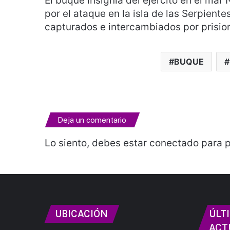
El buque insignia del ejército en el mar
por el ataque en la isla de las Serpient
capturados e intercambiados por prisio
BUQUE
Deja un comentario
Lo siento, debes estar
conectado
para p
UBICACIÓN
ÚLT
ACT