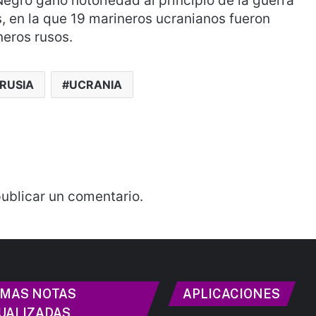
 Negro ganó notoriedad al principio de la guerra
es, en la que 19 marineros ucranianos fueron
neros rusos.
RUSIA
UCRANIA
ublicar un comentario.
IMAS NOTAS
APLICACIONES
UALIZADAS