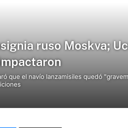
signia ruso Moskva; Uc
 impactaron
laró que el navío lanzamisiles quedó "grave
iciones