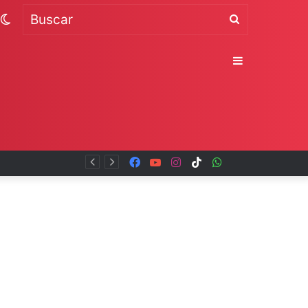
Switch
Buscar
skin
Sidebar
Facebook
YouTube
Instagram
TikTok
WhatsApp
x