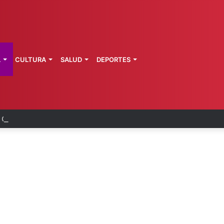
L
CULTURA
SALUD
DEPORTES
a de Morelos investiga explosión de pipa