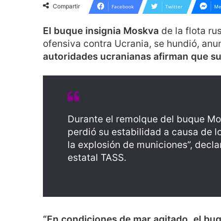
Compartir
Facebook
Twitter
Me
El buque insignia Moskva
de la flota ru
ofensiva contra Ucrania, se hundió, anun
autoridades ucranianas afirman que sus
Durante el remolque del buque Mos
perdió su estabilidad a causa de l
la explosión de municiones”, declar
estatal TASS.
“En condiciones de mar agitado, el buq