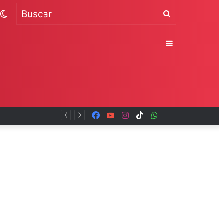
Switch
Buscar
skin
Sidebar
Facebook
YouTube
Instagram
TikTok
WhatsApp
x