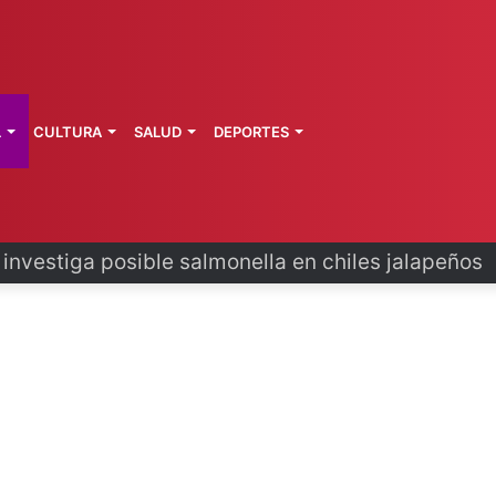
L
CULTURA
SALUD
DEPORTES
 la última ruta de Kimberly Moya