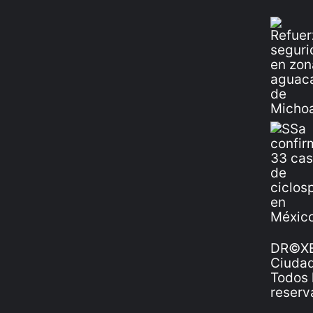
DR©XE
Ciudad
Todos 
reserv