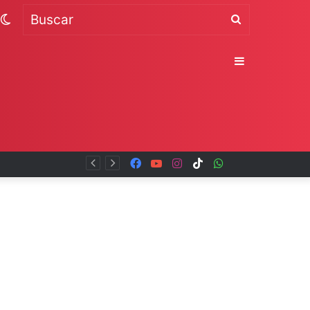
Switch
Buscar
skin
Sidebar
Facebook
YouTube
Instagram
TikTok
WhatsApp
x