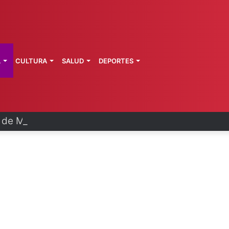
L
CULTURA
SALUD
DEPORTES
a de Morelos investiga explosión de pipa