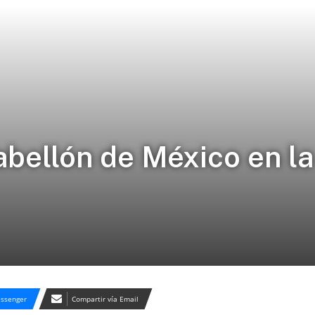
abellón de México en l
ssenger
Compartir vía Email