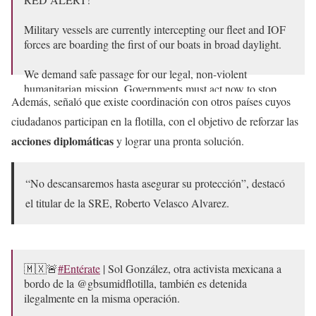
Military vessels are currently intercepting our fleet and IOF
forces are boarding the first of our boats in broad daylight.
We demand safe passage for our legal, non-violent
humanitarian mission. Governments must act now to stop
Además, señaló que existe coordinación con otros países cuyos
these illegal acts or piracy meant to…
pic.twitter.com/4RmPuswZNo
ciudadanos participan en la flotilla, con el objetivo de reforzar las
acciones diplomáticas
y lograr una pronta solución.
— Global Sumud Flotilla (@gbsumudflotilla)
May 18, 2026
“No descansaremos hasta asegurar su protección”, destacó
el titular de la SRE, Roberto Velasco Alvarez.
🇲🇽🚨
#Entérate
| Sol González, otra activista mexicana a
bordo de la @gbsumidflotilla, también es detenida
ilegalmente en la misma operación.