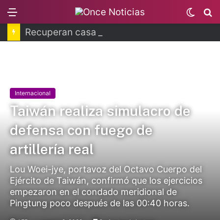
Menu
Switch
B
skin
Recuperan casa de muralista Jorge González Camarena
Internacional
Taiwán realiza simulacro de
defensa con fuego de
artillería real
Lou Woei-jye, portavoz del Octavo Cuerpo del
Ejército de Taiwán, confirmó que los ejercicios
empezaron en el condado meridional de
Pingtung poco después de las 00:40 horas.