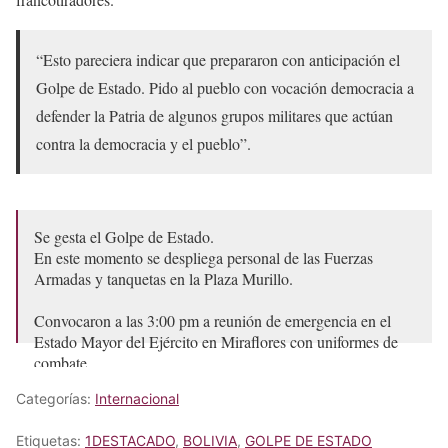
“Esto pareciera indicar que prepararon con anticipación el
Golpe de Estado. Pido al pueblo con vocación democracia a
defender la Patria de algunos grupos militares que actúan
contra la democracia y el pueblo”.
Se gesta el Golpe de Estado.
En este momento se despliega personal de las Fuerzas
Armadas y tanquetas en la Plaza Murillo.
Convocaron a las 3:00 pm a reunión de emergencia en el
Estado Mayor del Ejército en Miraflores con uniformes de
combate.
Categorías:
Internacional
Convocanos a los movimientos…
pic.twitter.com/87V8WAtRO7
Etiquetas:
1DESTACADO
,
BOLIVIA
,
GOLPE DE ESTADO