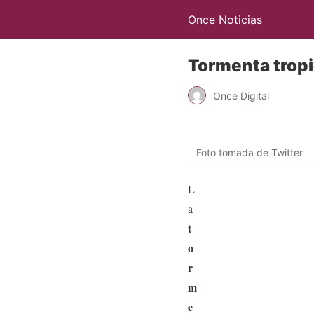
Once Noticias
Tormenta tropi
Once Digital
Foto tomada de Twitter
L
a
t
o
r
m
e