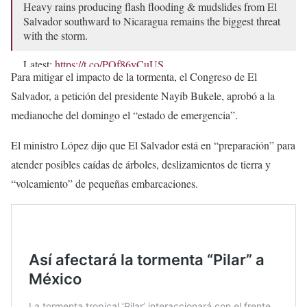
Heavy rains producing flash flooding & mudslides from El
Salvador southward to Nicaragua remains the biggest threat
with the storm.
Latest:
https://t.co/PQf86yCuUS
Para mitigar el impacto de la tormenta, el Congreso de El
pic.twitter.com/BWvCqVYdac
Salvador, a petición del presidente Nayib Bukele, aprobó a la
— NHC Eastern Pacific (@NHC_Pacific)
October 30,
medianoche del domingo el “estado de emergencia”.
2023
El ministro López dijo que El Salvador está en “preparación” para
atender posibles caídas de árboles, deslizamientos de tierra y
“volcamiento” de pequeñas embarcaciones.