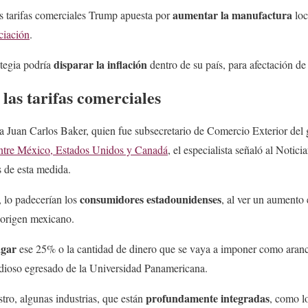
aumentar la manufactura
 tarifas comerciales Trump apuesta por
loc
ciación
.
disparar la inflación
ategia podría
dentro de su país, para afectación d
las tarifas comerciales
a Juan Carlos Baker, quien fue subsecretario de Comercio Exterior del
entre México, Estados Unidos y Canadá
, el especialista señaló al Noti
s de esta medida.
consumidores estadounidenses
, lo padecerían los
, al ver un aumento 
origen mexicano.
agar
ese 25% o la cantidad de dinero que se vaya a imponer como aranc
udioso egresado de la Universidad Panamericana.
profundamente integradas
ro, algunas industrias, que están
, como l