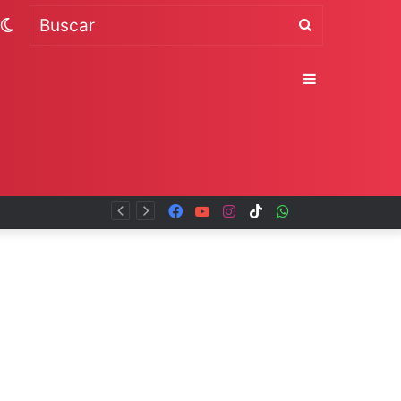
Switch
Buscar
skin
Sidebar
Facebook
YouTube
Instagram
TikTok
WhatsApp
x