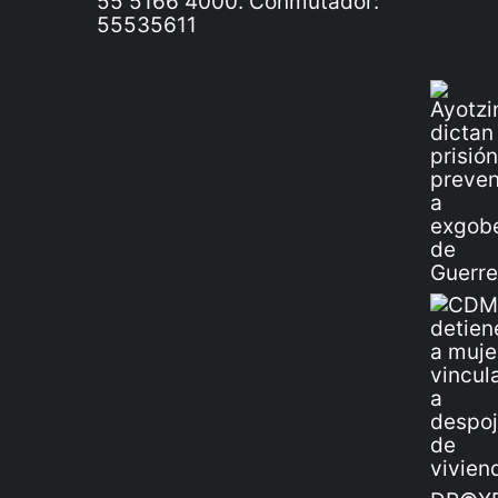
55 5166 4000. Conmutador:
55535611