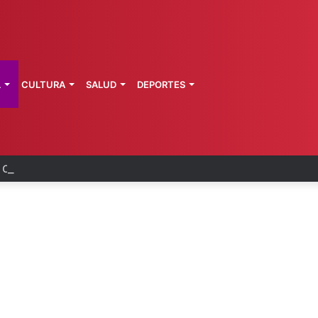
L
CULTURA
SALUD
DEPORTES
a de Morelos investiga explosión de pipa