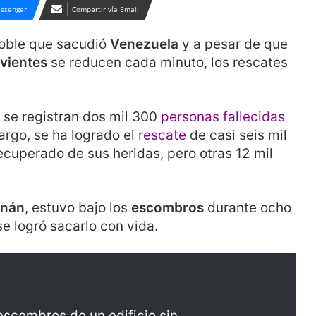
ssenger
Compartir vía Email
oble que sacudió
Venezuela
y a pesar de que
ivientes
se reducen cada minuto, los rescates
 se registran dos mil 300
personas fallecidas
argo, se ha logrado el
rescate
de casi seis mil
ecuperado de sus heridas, pero otras 12 mil
nán
, estuvo bajo los
escombros
durante ocho
se logró sacarlo con vida.
scombros de un edificio sin