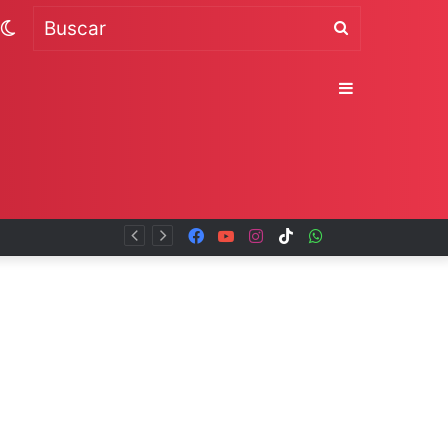
Switch
Buscar
skin
Sidebar
Facebook
YouTube
Instagram
TikTok
WhatsApp
x