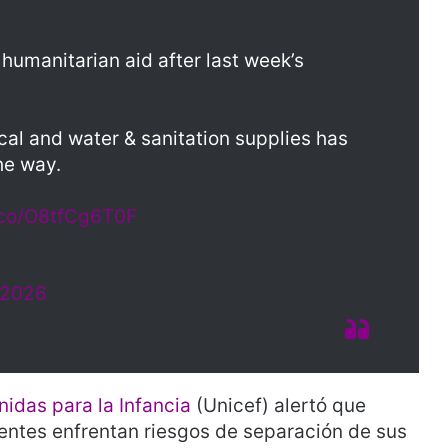
humanitarian aid after last week’s
al and water & sanitation supplies has
he way.
t.co/O8tfCg6T0F
 2026
idas para la Infancia
(Unicef) alertó que
entes enfrentan riesgos de separación de sus