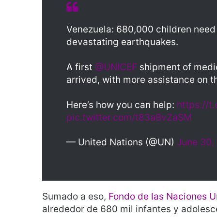
Venezuela: 680,000 children need 
devastating earthquakes.
A first
@UNICEF
shipment of medic
arrived, with more assistance on t
Here’s how you can help:
https://
pic.twitter.com/t83aBvZaSM
— United Nations (@UN)
June 30,
Sumado a eso,
Fondo de las Naciones Un
alrededor de 680 mil infantes y adolesc