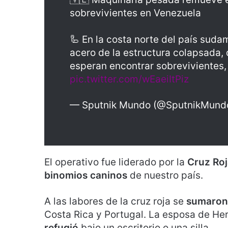
sobrevivientes en Venezuela
🦾 En la costa norte del país suda
acero de la estructura colapsada,
esperan encontrar sobrevivientes
pic.twitter.com/wEaeiItPiz
— Sputnik Mundo (@SputnikMund
El operativo fue liderado por la
Cruz Roj
binomios caninos
de nuestro país.
A las labores de la cruz roja se
sumaron 
Costa Rica y Portugal. La esposa de Her
refugió
bajo un escritorio o una silla.