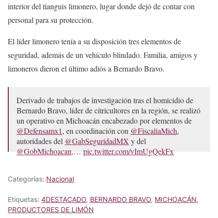
interior del tianguis limonero, lugar donde dejó de contar con
personal para su protección.
El líder limonero tenía a su disposición tres elementos de
seguridad, además de un vehículo blindado. Familia, amigos y
limoneros dieron el último adiós a Bernardo Bravo.
Derivado de trabajos de investigación tras el homicidio de
Bernardo Bravo, líder de citricultores en la región, se realizó
un operativo en Michoacán encabezado por elementos de
@Defensamx1
, en coordinación con
@FiscaliaMich
,
autoridades del
@GabSeguridadMX
y del
@GobMichoacan
,…
pic.twitter.com/vImUgQekFx
— Omar H Garcia Harfuch (@OHarfuch)
October 21, 2025
Categorías:
Nacional
Etiquetas:
4DESTACADO
,
BERNARDO BRAVO
,
MICHOACÁN
,
PRODUCTORES DE LIMÓN