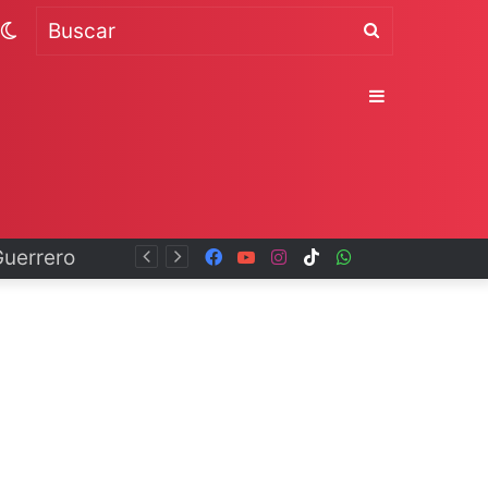
Switch
Buscar
skin
Sidebar
Facebook
YouTube
Instagram
TikTok
WhatsApp
x