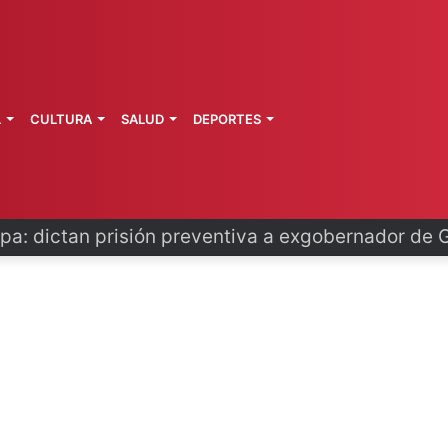
L
CULTURA
SALUD
DEPORTES
o se disculpa tras polémico plan de FIFA