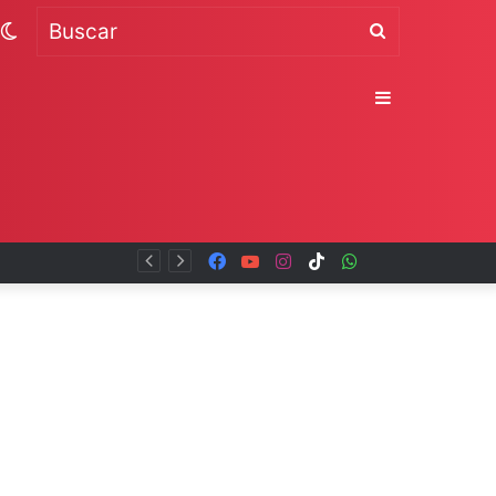
Switch
Buscar
skin
Sidebar
Facebook
YouTube
Instagram
TikTok
WhatsApp
x