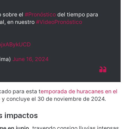
 sobre el
#Pronóstico
del tiempo para
nal, en nuestro
#VideoPronóstico
/pjxABykUCD
ima)
June 16, 2024
cado para esta t
emporada de huracanes en el
io y concluye el 30 de noviembre de 2024.
s impactos
me en junio,
trayendo consigo lluvias intensas