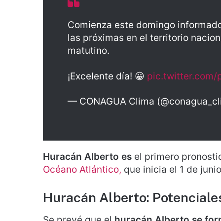
Comienza este domingo informado
las próximas en el territorio nacio
matutino.
¡Excelente día! 😀
pic.twitter.com
— CONAGUA Clima (@conagua_cl
Huracán Alberto es
el primero pronosti
Océano Atlántico,
que inicia el 1 de jun
Huracán Alberto: Potenciale
Se prevé que el
huracán Alberto se for