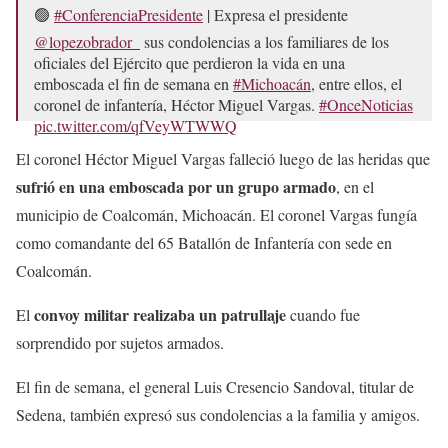
🟢
#ConferenciaPresidente
| Expresa el presidente
@lopezobrador_
sus condolencias a los familiares de los
oficiales del Ejército que perdieron la vida en una
emboscada el fin de semana en
#Michoacán
, entre ellos, el
coronel de infantería, Héctor Miguel Vargas.
#OnceNoticias
pic.twitter.com/qfVeyWTWWQ
El coronel Héctor Miguel Vargas falleció luego de las heridas que
— Once Noticias (@OnceNoticiasTV)
January 23, 2023
sufrió en una emboscada por un grupo armado
, en el
municipio de Coalcomán, Michoacán. El coronel Vargas fungía
como comandante del 65 Batallón de Infantería con sede en
Coalcomán.
convoy militar realizaba un patrullaje
El
cuando fue
sorprendido por sujetos armados.
El fin de semana, el general Luis Cresencio Sandoval, titular de
Sedena, también expresó sus condolencias a la familia y amigos.