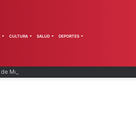
L
CULTURA
SALUD
DEPORTES
a de Morelos investiga explosión de pipa