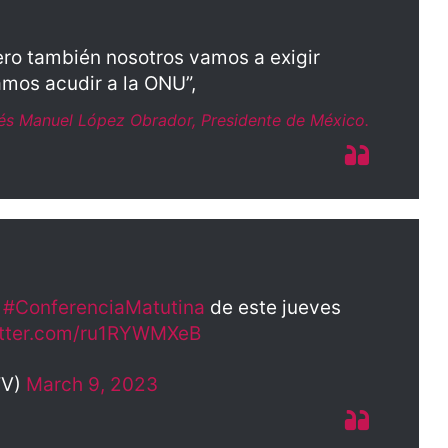
ero también nosotros vamos a exigir
mos acudir a la ONU”,
rés Manuel López Obrador, Presidente de México.
a
#ConferenciaMatutina
de este jueves
itter.com/ru1RYWMXeB
TV)
March 9, 2023