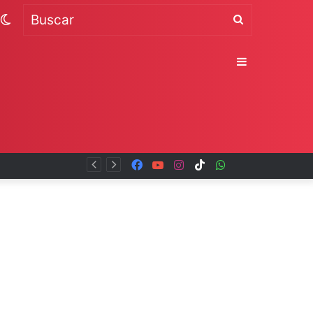
Switch
Buscar
skin
Sidebar
Facebook
YouTube
Instagram
TikTok
WhatsApp
x