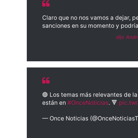
Claro que no nos vamos a dejar, p
sanciones en su momento y podría
dijo And
🟢 Los temas más relevantes de l
están en
#OnceNoticias
. 🔻
pic.tw
— Once Noticias (@OnceNoticias