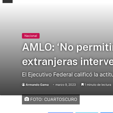
Nacional
AMLO: ‘No permit
extranjeras interv
El Ejecutivo Federal calificó la ac
Armando Gama
marzo 9, 2023
1 minuto de lectura
FOTO: CUARTOSCURO