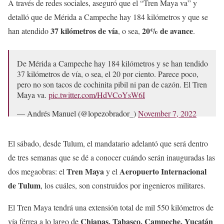
A través de redes sociales, aseguró que el “Tren Maya va” y
detalló que de Mérida a Campeche hay 184 kilómetros y que se
37 kilómetros de vía
20% de avance
han atendido
, o sea,
.
De Mérida a Campeche hay 184 kilómetros y se han tendido
37 kilómetros de vía, o sea, el 20 por ciento. Parece poco,
pero no son tacos de cochinita pibil ni pan de cazón. El Tren
Maya va.
pic.twitter.com/HdVCoYsW6I
— Andrés Manuel (@lopezobrador_)
November 7, 2022
El sábado, desde Tulum, el mandatario adelantó que será dentro
de tres semanas que se dé a conocer cuándo serán inauguradas las
Tren Maya
Aeropuerto Internacional
dos megaobras: el
y el
de Tulum
, los cuáles, son construidos por ingenieros militares.
El Tren Maya tendrá una extensión total de mil 550 kilómetros de
Chiapas, Tabasco, Campeche, Yucatán
vía férrea a lo largo de