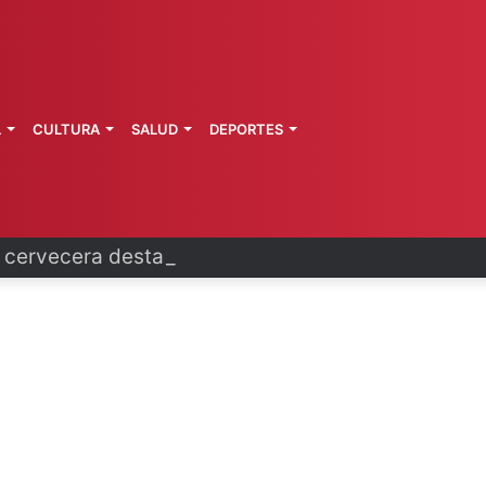
L
CULTURA
SALUD
DEPORTES
a cervecera destaca aportes al país