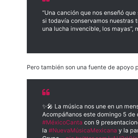
“Una canción que nos enseñó que s
si todavía conservamos nuestras tr
una lucha invencible, los mayas”, m
Pero también son una fuente de apoyo p
✨🎤 La música nos une en un mensa
Acompáñanos este domingo 5 de oc
#MéxicoCanta
con 9 presentacione
la
#NuevaMúsicaMexicana
y la pa