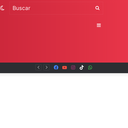
Switch
Buscar
skin
Sidebar
Facebook
YouTube
Instagram
TikTok
WhatsApp
x