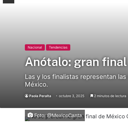
Nacional
Tendencias
Anótalo: gran fin
Las y los finalistas representan la
México.
Paola Peralta
octubre 3, 2025
2 minutos de lectura
Foto: @MexicoCanta