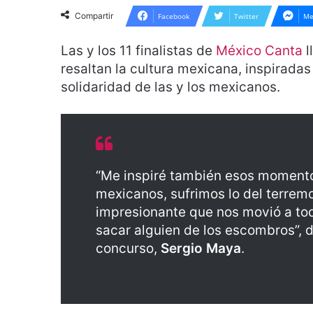
Compartir
Facebook
Twitter
Me
Las y los 11 finalistas de
México Canta
l
resaltan la cultura mexicana, inspiradas
solidaridad de las y los mexicanos.
“Me inspiré también esos momento
mexicanos, sufrimos lo del terrem
impresionante que nos movió a tod
sacar alguien de los escombros”, de
concurso,
Sergio Maya
.