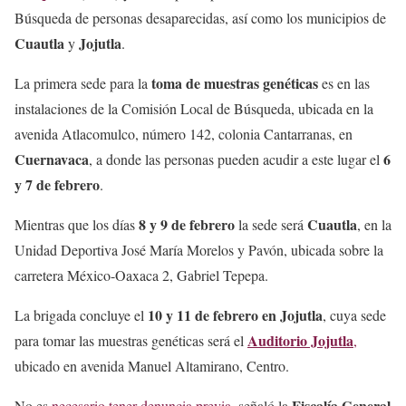
Búsqueda de personas desaparecidas, así como los municipios de
Cuautla
Jojutla
y
.
toma de muestras genéticas
La primera sede para la
es en las
instalaciones de la Comisión Local de Búsqueda, ubicada en la
avenida Atlacomulco, número 142, colonia Cantarranas, en
Cuernavaca
6
, a donde las personas pueden acudir a este lugar el
y 7 de febrero
.
8 y 9 de febrero
Cuautla
Mientras que los días
la sede será
, en la
Unidad Deportiva José María Morelos y Pavón, ubicada sobre la
carretera México-Oaxaca 2, Gabriel Tepepa.
10 y 11 de febrero
en Jojutla
La brigada concluye el
, cuya sede
Auditorio Jojutla
para tomar las muestras genéticas será el
,
ubicado en avenida Manuel Altamirano, Centro.
Fiscalía General
No es
necesario tener denuncia previa,
señaló la