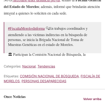
del Estado de Morelos
; además, informó que brindarán atención
integral a quienes lo soliciten en cada sede.
#FiscaliaMorelosInforma
🔍En trabajos coordinados y
atendiendo a las víctimas indirectas en la búsqueda de
personas, se inicia la Brigada Nacional de Toma de
Muestras Genéticas en el estado de Morelos.
🏛️ Participan la Comisión Nacional de Búsqueda, la
Comisión Local de Búsqueda…
pic.twitter.com/GjySJ9ztJI
Categorías:
Nacional
,
Tendencias
— FISCALIA MORELOS (@Fiscalia_Mor)
February 4,
2026
Etiquetas:
COMISIÓN NACIONAL DE BÚSQUEDA
,
FISCALÍA DE
MORELOS
,
PERSONAS DESAPARECIDAS
Once Noticias
Volver arriba