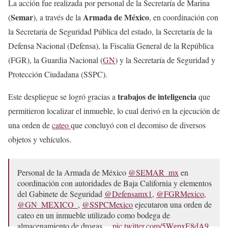
La acción fue realizada por personal de la Secretaría de Marina
Semar
Armada de México
(
), a través de la
, en coordinación con
la Secretaría de Seguridad Pública del estado, la Secretaría de la
Defensa Nacional (Defensa), la Fiscalía General de la República
(FGR), la Guardia Nacional (
GN
) y la Secretaría de Seguridad y
Protección Ciudadana (SSPC).
trabajos de inteligencia
Este despliegue se logró gracias a
que
permitieron localizar el inmueble, lo cual derivó en la ejecución de
una orden de
cateo
que concluyó con el decomiso de diversos
objetos y vehículos.
Personal de la Armada de México
@SEMAR_mx
en
coordinación con autoridades de Baja California y elementos
del Gabinete de Seguridad
@Defensamx1
,
@FGRMexico
,
@GN_MEXICO_
,
@SSPCMexico
ejecutaron una orden de
cateo en un inmueble utilizado como bodega de
almacenamiento de drogas…
pic.twitter.com/5WgpxE8dA9