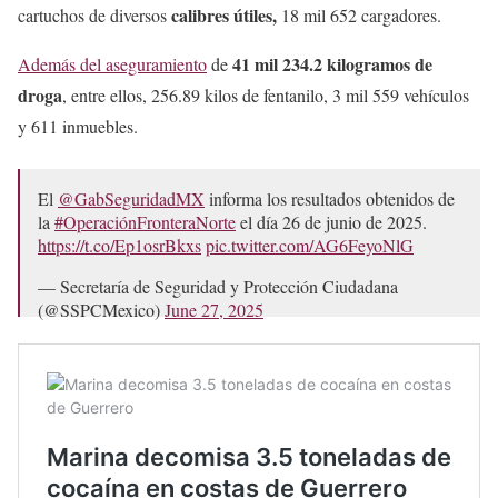
calibres útiles,
cartuchos de diversos
18 mil 652 cargadores.
41 mil 234.2 kilogramos de
Además del aseguramiento
de
droga
, entre ellos, 256.89 kilos de fentanilo, 3 mil 559 vehículos
y 611 inmuebles.
El
@GabSeguridadMX
informa los resultados obtenidos de
la
#OperaciónFronteraNorte
el día 26 de junio de 2025.
https://t.co/Ep1osrBkxs
pic.twitter.com/AG6FeyoNlG
— Secretaría de Seguridad y Protección Ciudadana
(@SSPCMexico)
June 27, 2025