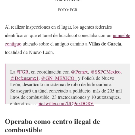
FOTO: FGR
Al realizar inspecciones en el lugar, los agentes federales
identificaron que el túnel de huachicol conectaba con un
inmueble
Villas de García
contiguo
ubicado sobre el antiguo camino a
,
localidad de Nuevo León.
La
#FGR
, en coordinación con
@Pemex
,
@SSPCMexico
,
@Defensamx1
,
@GN_MEXICO_
y Policía de Nuevo
León, desarticuló un sistema de robo de hidrocarburo.
Se aseguró un túnel conectado a poliducto, más de 205 mil
litros de combustible, 23 tractocamiones y 10 autotanques,
entre otros.…
pic.twitter.com/fJQ9ozDO8V
— FGR México (@FGRMexico)
May 11, 2026
Operaba como centro ilegal de
combustible