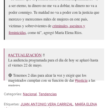
a ser eterno, tu dinero no me va a doblar, tu dinero no va a
poder conmigo. Tu maldad no va a poder con la justicia que
merezco y merecemos miles de mujeres en este país,
víctimas y sobrevivientes de
criminales, asesinos y
feminicidas
, como tú”, agregó María Elena Ríos.
#ACTUALIZACIÓN
‼️
La audiencia programada para el día de hoy se aplazó hasta
el viernes 22 de mayo.
🔴 Tenemos 2 días para alzar la voz y exigir que los
magistrados cumplan con su función de dar
#justicia
a las
mujeres.
Categorías:
Nacional
,
Tendencias
Ya basta de tanta impunidad‼️
La justicia no es un favor,…
pic.twitter.com/vkY0UUWjlc
Etiquetas:
JUAN ANTONIO VERA CARRIZAL
,
MARÍA ELENA