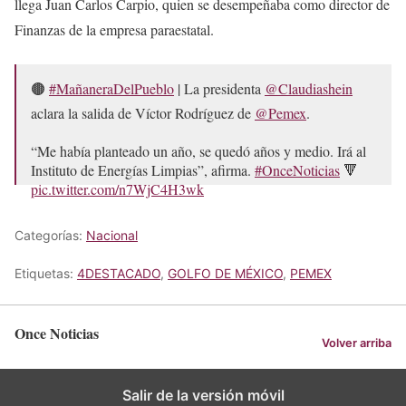
llega Juan Carlos Carpio, quien se desempeñaba como director de
Finanzas de la empresa paraestatal.
🟤
#MañaneraDelPueblo
| La presidenta
@Claudiashein
aclara la salida de Víctor Rodríguez de
@Pemex
.
“Me había planteado un año, se quedó años y medio. Irá al
Instituto de Energías Limpias”, afirma.
#OnceNoticias
🔻
pic.twitter.com/n7WjC4H3wk
— Once Noticias (@OnceNoticiasTV)
May 15, 2026
Categorías:
Nacional
Etiquetas:
4DESTACADO
,
GOLFO DE MÉXICO
,
PEMEX
Once Noticias
Volver arriba
Salir de la versión móvil