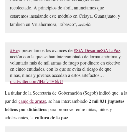
recolectado. A principios de abril, anunciamos que
estaremos instalando este módulo en Celaya, Guanajuato, y
también en Villahermosa, Tabasco”,
señaló.
#Hoy
presentamos los avances de
#SíAlDesarmeSíALaPaz
,
acción con la que se han intercambiado de forma anónima y
voluntaria más de mil armas de fuego por dinero en efectivo
en cinco entidades, con lo que se evita el riesgo de que
niñas, niños y jóvenes accedan a estos artefactos…
pic.twitter.com/lHafz1H6kU
— Rosa Icela Rodríguez Velázquez (@rosaicela_)
March
La titular de la Secretaría de Gobernación (Segob) indicó que, a la
25, 2025
2 mil 831 juguetes
par del
canje de armas
, se han intercambiado
bélicos por didácticos
para promover entre niñas, niños y
cultura de la paz
adolescentes, la
.