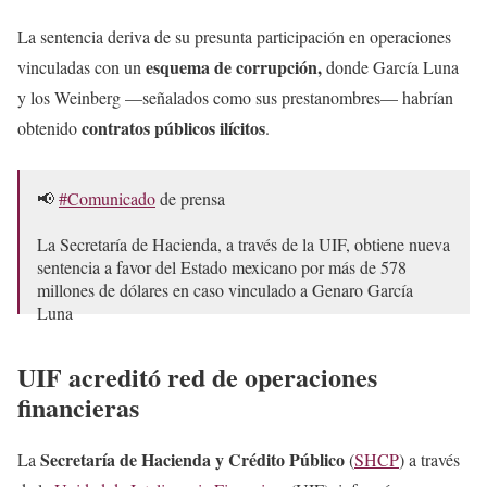
La sentencia deriva de su presunta participación en operaciones
esquema de corrupción,
vinculadas con un
donde García Luna
y los Weinberg —señalados como sus prestanombres— habrían
contratos públicos ilícitos
obtenido
.
📢
#Comunicado
de prensa
La Secretaría de Hacienda, a través de la UIF, obtiene nueva
sentencia a favor del Estado mexicano por más de 578
millones de dólares en caso vinculado a Genaro García
Luna
La Secretaría de Hacienda y Crédito Público, por conducto
UIF acreditó red de operaciones
de la Unidad de…
pic.twitter.com/6lvpv03qM8
financieras
— Hacienda (@Hacienda_Mexico)
May 20, 2026
Secretaría de Hacienda y Crédito Público
La
(
SHCP
) a través