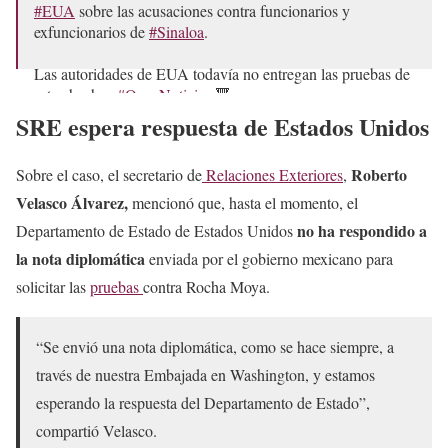
#EUA
sobre las acusaciones contra funcionarios y
exfuncionarios de
#Sinaloa
.
Las autoridades de EUA todavía no entregan las pruebas de
estos hechos.
#OnceNoticias
🔻
pic.twitter.com/z15rLQCYVJ
SRE espera respuesta de Estados Unidos
— Once Noticias (@OnceNoticiasTV)
May 12, 2026
Roberto
Sobre el caso, el secretario de
Relaciones Exteriores
,
Velasco Álvarez,
mencionó que, hasta el momento, el
no ha respondido a
Departamento de Estado de Estados Unidos
la nota diplomática
enviada por el gobierno mexicano para
solicitar las
pruebas
contra Rocha Moya.
“Se envió una nota diplomática, como se hace siempre, a
través de nuestra Embajada en Washington, y estamos
esperando la respuesta del Departamento de Estado”,
compartió Velasco.