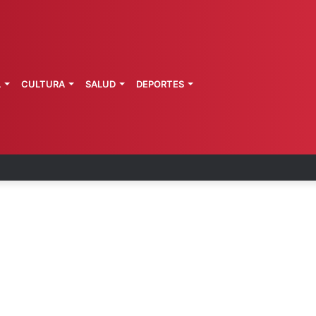
L
CULTURA
SALUD
DEPORTES
ca: explosión de pipa deja 20 heridos