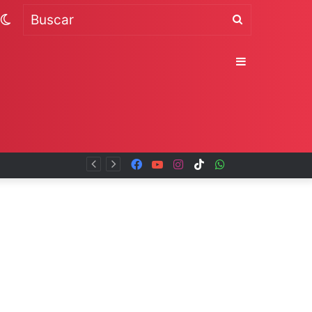
Switch
Buscar
skin
Sidebar
Facebook
YouTube
Instagram
TikTok
WhatsApp
x