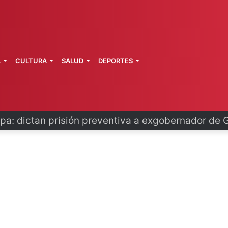
L
CULTURA
SALUD
DEPORTES
o se disculpa tras polémico plan de FIFA