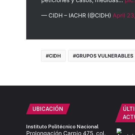
peticiones y casos, medidas…
pic
— CIDH – IACHR (@CIDH)
April 23
CIDH
GRUPOS VULNERABLES
UBICACIÓN
ÚLT
ACT
Instituto Politécnico Nacional
Prolongación Carpio 475, col.