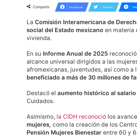
Compartir
Facebook
Twitter
Me
La
Comisión Interamericana de Derec
social del Estado mexicano
en materia d
vivienda.
En su
Informe Anual de 2025
reconoció
alcance universal dirigidos a las mujer
afromexicanas, juventudes, así como a 
beneficiado a más de 30 millones de fa
Destacó el
aumento histórico al salari
Cuidados.
Asimismo,
la CIDH reconoció
los avanc
mujeres,
como la creación de los Centro
Pensión Mujeres Bienestar
entre 60 y 