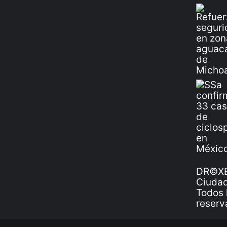
DR©XE
Ciudad
Todos 
reserv