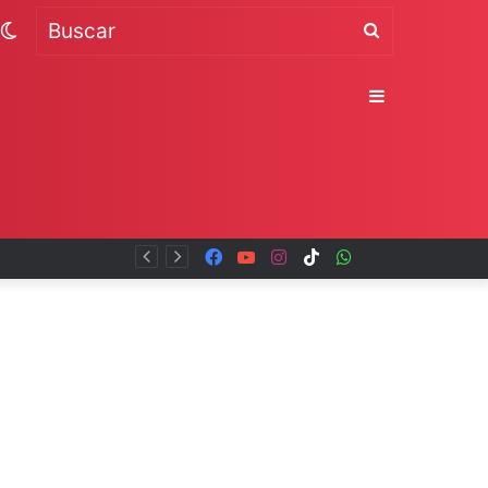
Switch
Buscar
skin
Sidebar
Facebook
YouTube
Instagram
TikTok
WhatsApp
x