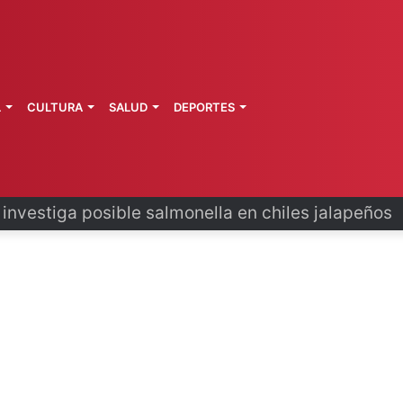
L
CULTURA
SALUD
DEPORTES
 la última ruta de Kimberly Moya